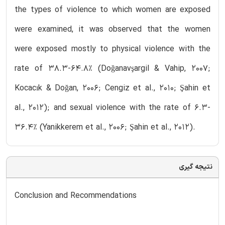
the types of violence to which women are exposed
were examined, it was observed that the women
were exposed mostly to physical violence with the
rate of 38.3-64.8% (Doğanavşargil & Vahip, 2007;
Kocacık & Doğan, 2006; Cengiz et al., 2010; Şahin et
al., 2012); and sexual violence with the rate of 6.3-
36.4% (Yanikkerem et al., 2006; Şahin et al., 2012).
نتیجه گیری
Conclusion and Recommendations