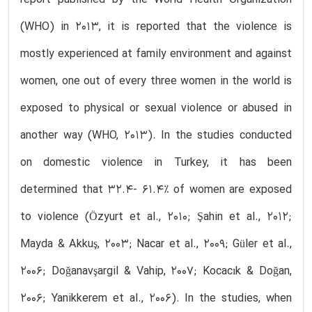
(WHO) in 2013, it is reported that the violence is
mostly experienced at family environment and against
women, one out of every three women in the world is
exposed to physical or sexual violence or abused in
another way (WHO, 2013). In the studies conducted
on domestic violence in Turkey, it has been
determined that 32.4- 61.4% of women are exposed
to violence (Özyurt et al., 2010; Şahin et al., 2012;
Mayda & Akkuş, 2003; Nacar et al., 2009; Güler et al.,
2006; Doğanavşargil & Vahip, 2007; Kocacık & Doğan,
2006; Yanikkerem et al., 2006). In the studies, when