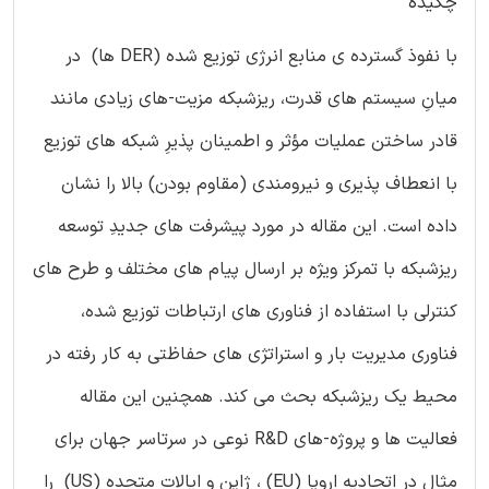
چکیده
با نفوذ گسترده ی منابع انرژی توزیع شده (DER ها) در
میانِ سیستم های قدرت، ریزشبکه مزیت-های زیادی مانند
قادر ساختن عملیات مؤثر و اطمینان پذیرِ شبکه های توزیع
با انعطاف پذیری و نیرومندی (مقاوم بودن) بالا را نشان
داده است. این مقاله در مورد پیشرفت های جدیدِ توسعه
ریزشبکه با تمرکز ویژه بر ارسال پیام های مختلف و طرح های
کنترلی با استفاده از فناوری های ارتباطات توزیع شده،
فناوری مدیریت بار و استراتژی های حفاظتی به کار رفته در
محیط یک ریزشبکه بحث می کند. همچنین این مقاله
فعالیت ها و پروژه-های R&D نوعی در سرتاسر جهان برای
مثال در اتحادیه اروپا (EU) ، ژاپن و ایالات متحده (US) را