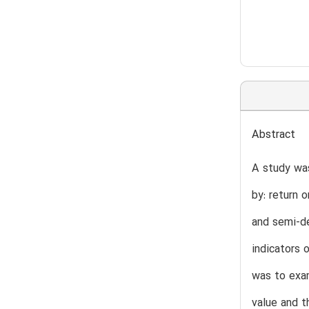
Abstract
A study wa
by: return 
and semi-de
indicators 
was to exam
value and t