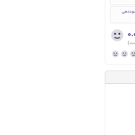
ریانس، سوددهی
۰.
ست)