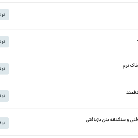
توض
توض
خاک نرم
توض
دفمند
توض
افتی و سنگدانه بتن بازیافتی
توض