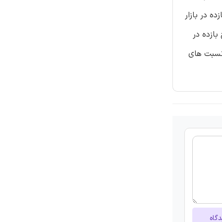
های سوددهی (ROA و ROS) و نرخ متوسط بازده در بازار
بازده در
 نسبت های
دگاه