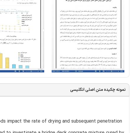
نمونه چکیده متن اصلی انگلیسی
ods impact the rate of drying and subsequent penetration
sed to investigate a bridge deck concrete mixture cured by