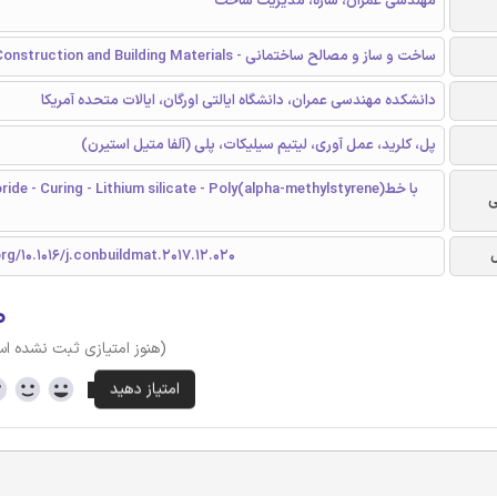
مهندسی عمران، سازه، مدیریت ساخت
ساخت و ساز و مصالح ساختمانی - Construction and Building Materials
دانشکده مهندسی عمران، دانشگاه ایالتی اورگان، ایالات متحده آمریکا
پل، کلرید، عمل آوری، لیتیم سیلیکات، پلی (آلفا متیل استیرن)
- Chloride - Curing - Lithium silicate - Poly(alpha-methylstyrene
ی
org/10.1016/j.conbuildmat.2017.12.020
۰
(هنوز امتیازی ثبت نشده ا