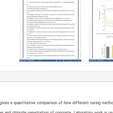
gives a quantitative comparison of how different curing meth
er and chloride penetration of concrete. Laboratory work is u