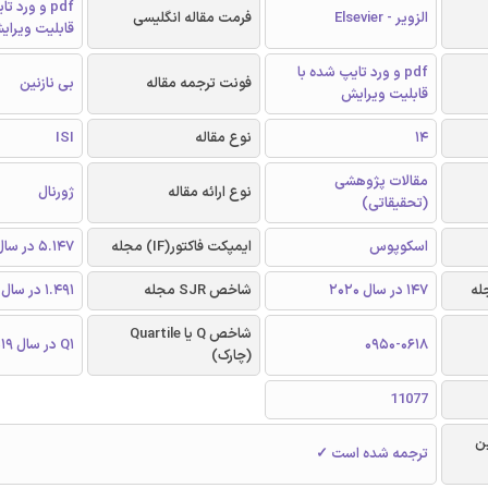
pdf و ورد 
الزویر - Elsevier
فرمت مقاله انگلیسی
قابلیت ویرای
pdf و ورد تایپ شده با
فونت ترجمه مقاله
بی نازنین
قابلیت ویرایش
14
نوع مقاله
ISI
مقالات پژوهشی
نوع ارائه مقاله
ژورنال
(تحقیقاتی)
اسکوپوس
ایمپکت فاکتور(IF) مجله
5.147 در سال 2019
147 در سال 2020
شاخص SJR مجله
1.491 در سال 2019
شاخص Q یا Quartile
0950-0618
Q1 در سال 2019
(چارک)
11077
ن
ترجمه شده است ✓