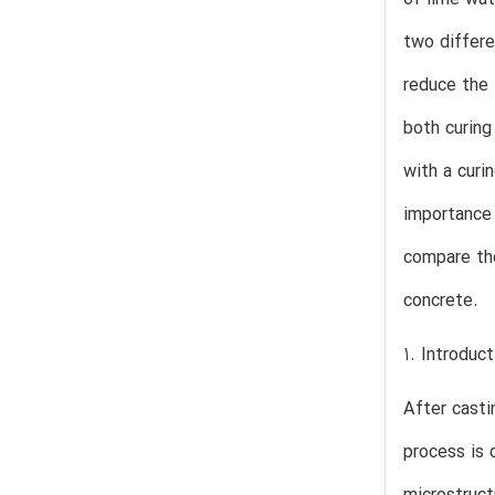
two differe
reduce the 
both curing
with a curi
importance 
compare the
concrete.
1. Introduct
After casti
process is 