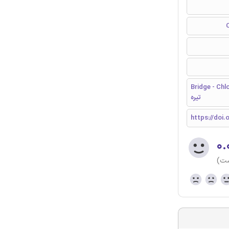
Bridge )با خط
تیره
https://doi.
۰.
ست)