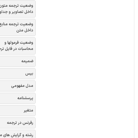
وضعیت ترجمه متون
داخل تصاویر و جداو
وضعیت ترجمه منابع
داخل متن
وضعیت فرمولها و
محاسبات در فایل تر
ضمیمه
بیس
مدل مفهومی
پرسشنامه
متغیر
رفرنس در ترجمه
رشته و گرایش های م