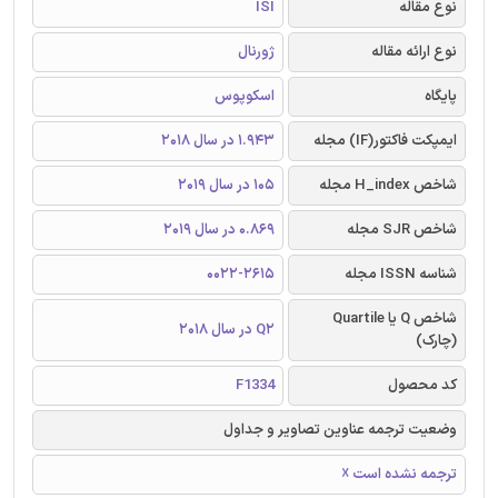
نوع مقاله
ISI
نوع ارائه مقاله
ژورنال
پایگاه
اسکوپوس
ایمپکت فاکتور(IF) مجله
1.943 در سال 2018
شاخص H_index مجله
105 در سال 2019
شاخص SJR مجله
0.869 در سال 2019
شناسه ISSN مجله
0022-2615
شاخص Q یا Quartile
Q2 در سال 2018
(چارک)
کد محصول
F1334
وضعیت ترجمه عناوین تصاویر و جداول
ترجمه نشده است ☓