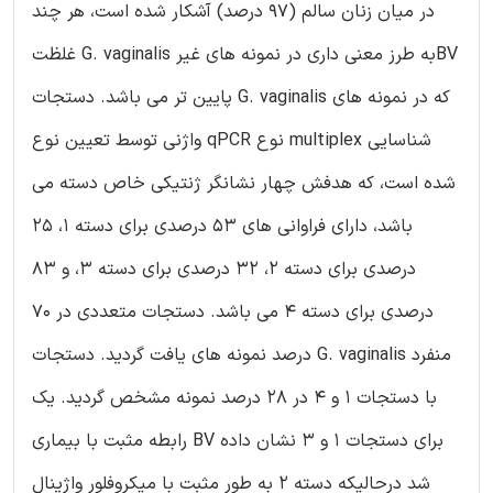
در میان زنان سالم (97 درصد) آشکار شده است، هر چند
غلظت G. vaginalis به طرز معنی داری در نمونه های غیرBV
پایین تر می باشد. دستجات G. vaginalis که در نمونه های
واژنی توسط تعیین نوع qPCR نوع multiplex شناسایی
شده است، که هدفش چهار نشانگر ژنتیکی خاص دسته می
باشد، دارای فراوانی های 53 درصدی برای دسته 1، 25
درصدی برای دسته 2، 32 درصدی برای دسته 3، و 83
درصدی برای دسته 4 می باشد. دستجات متعددی در 70
درصد نمونه های یافت گردید. دستجات G. vaginalis منفرد
با دستجات 1 و 4 در 28 درصد نمونه مشخص گردید. یک
رابطه مثبت با بیماری BV برای دستجات 1 و 3 نشان داده
شد درحالیکه دسته 2 به طور مثبت با میکروفلور واژینال