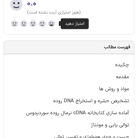
۰.۰
(هنوز امتیازی ثبت نشده است)
فهرست مطالب
چکیده
مقدمه
مواد و روش ها
تشخیص حشره و استخراج DNA روده
آماده سازی کتابخانه cDNA نرمال روده سوردیدوس
توالی یابی و مونتاژ
جست و جوی همولوژی و تفسیر توالی