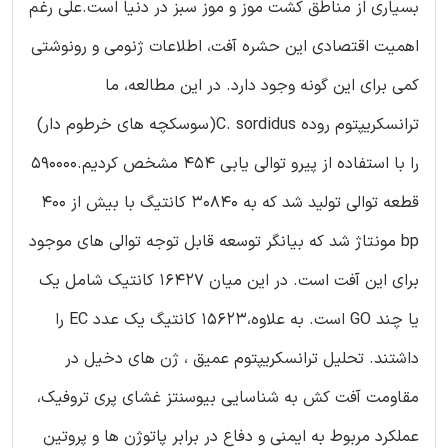
بسیاری از مناطق کشت موز و موز سبز در دنیا است.علی رغم
اهمیت اقتصادی این حشره آفت، اطلاعات ژنومی و رونوشتی
کمی برای این گونه وجود دارد. در این مطالعه، ما
ترانسکریپتوم روده C. sordidus(سوسکچه های خرطوم دار)
را با استفاده از پیرو توالی یابی 454 مشخص کردیم.590000
قطعه توالی تولید شد که به 30840 کانتیگ با بیش از 400
bp مونتاژ شد که بیانگر توسعه قابل توجه توالی های موجود
برای این آفت است. در این میان 16427 کانتیک شامل یک
یا چند GO است. به علاوه،15623 کانتیگ یک عدد EC را
داشتند. تحلیل ترانسکریپتوم عمیق ، ژن های دخیل در
مقاومت آفت کش به شناسایی بیوسنتز غشای پری تروفیک،
عملکرد مربوط به ایمنی و دفاع در برابر پاتوژن ها و پروتین