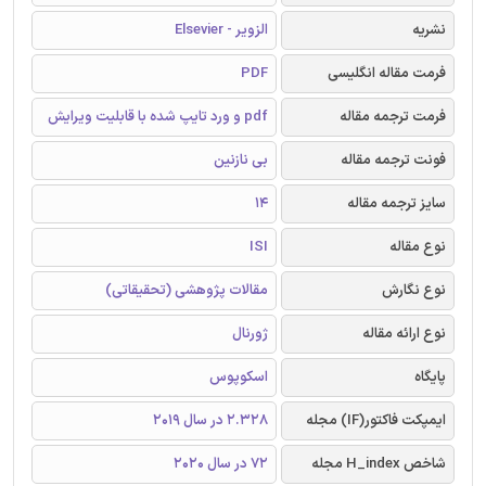
نشریه
الزویر - Elsevier
فرمت مقاله انگلیسی
PDF
فرمت ترجمه مقاله
pdf و ورد تایپ شده با قابلیت ویرایش
فونت ترجمه مقاله
بی نازنین
سایز ترجمه مقاله
14
نوع مقاله
ISI
نوع نگارش
مقالات پژوهشی (تحقیقاتی)
نوع ارائه مقاله
ژورنال
پایگاه
اسکوپوس
ایمپکت فاکتور(IF) مجله
2.328 در سال 2019
شاخص H_index مجله
72 در سال 2020