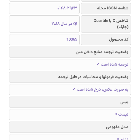
شناسه ISSN مجله
0148-2963
شاخص Q یا Quartile
Q1 در سال 2018
(چارک)
کد محصول
10365
وضعیت ترجمه منابع داخل متن
ترجمه شده است ✓
وضعیت فرمولها و محاسبات در فایل ترجمه
به صورت عکس، درج شده است ✓
بیس
نیست ☓
مدل مفهومی
ندارد ☓