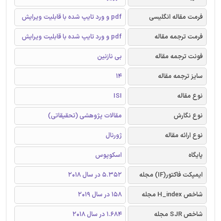
فرمت مقاله انگلیسی
pdf و ورد تایپ شده با قابلیت ویرایش
فرمت ترجمه مقاله
pdf و ورد تایپ شده با قابلیت ویرایش
فونت ترجمه مقاله
بی نازنین
سایز ترجمه مقاله
14
نوع مقاله
ISI
نوع نگارش
مقالات پژوهشی (تحقیقاتی)
نوع ارائه مقاله
ژورنال
پایگاه
اسکوپوس
ایمپکت فاکتور(IF) مجله
5.352 در سال 2018
شاخص H_index مجله
158 در سال 2019
شاخص SJR مجله
1.684 در سال 2018