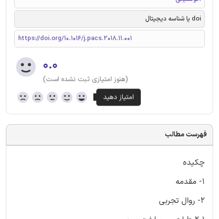
doi یا شناسه دیجیتال
https://doi.org/10.1016/j.pacs.2018.11.001
۰.۰
(هنوز امتیازی ثبت نشده است)
فهرست مطالب
چکیده
1- مقدمه
2- روال تجربی