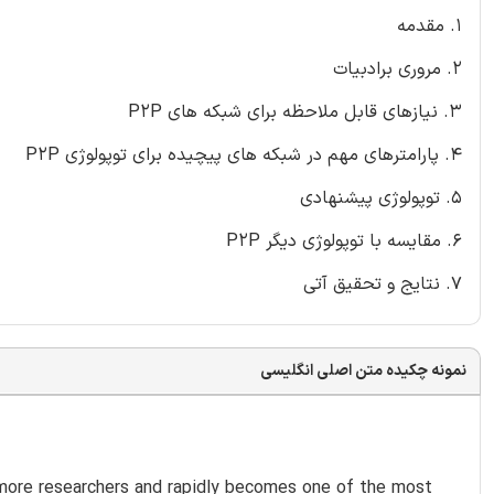
1. مقدمه
2. مروری برادبیات
3. نیازهای قابل ملاحظه برای شبکه های P2P
4. پارامترهای مهم در شبکه های پیچیده برای توپولوژی P2P
5. توپولوژی پیشنهادی
6. مقایسه با توپولوژی دیگر P2P
7. نتایج و تحقیق آتی
نمونه چکیده متن اصلی انگلیسی
ore researchers and rapidly becomes one of the most