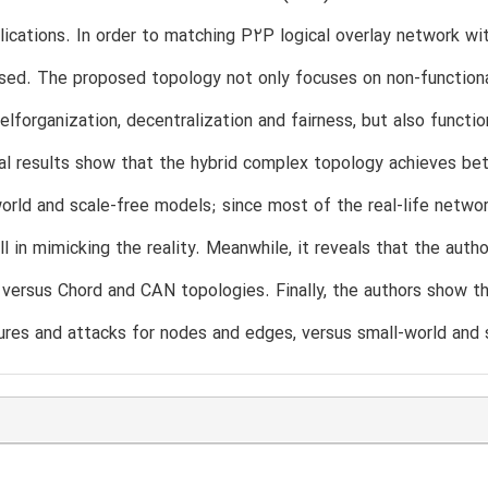
lications. In order to matching P2P logical overlay network wi
ed. The proposed topology not only focuses on non-functional cha
selforganization, decentralization and fairness, but also functi
l results show that the hybrid complex topology achieves bet
world and scale-free models; since most of the real-life netwo
l in mimicking the reality. Meanwhile, it reveals that the auth
 versus Chord and CAN topologies. Finally, the authors show 
lures and attacks for nodes and edges, versus small-world and