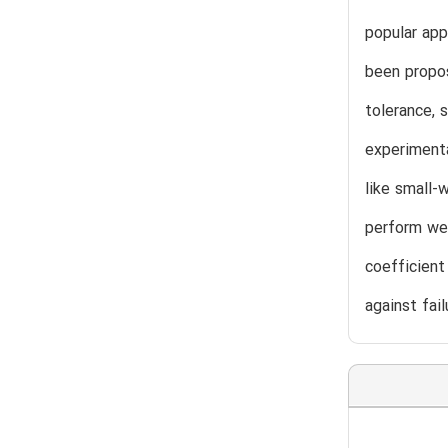
popular app
been propos
tolerance, 
experimenta
like small-
perform wel
coefficient
against fai