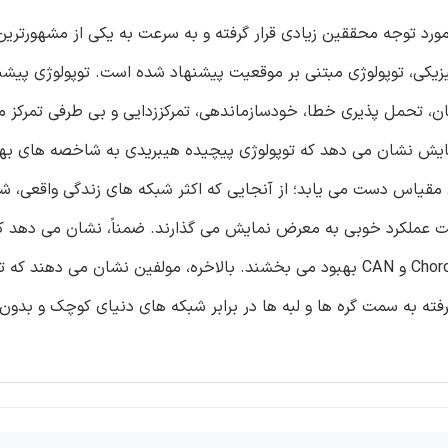
جدیدی از شبکه ها به نام شبکه های همتا به همتا (P2P) مورد توجه محققین زیادی قرار گرفته و به سرعت به یکی از م
ی تطبیق شبکه منطقی P2P با توپولوژی فیزیکی، توپولوژی مبتنی بر موقعیت پیشنهاد شده است. توپولوژی 
، تحمل پذیری خطا، خودسازماندهی، تمرکززدایی و بی طرفی تمرکز می
زمایش نشان می دهد که توپولوژی پیچیده هیبریدی به شاخصه های ب
مقیاس دست می یابد؛ از آنجایی که اکثر شبکه های زندگی واقعی، ش
یت عملکرد خوبی به معرض نمایش می گذارند. ضمناً، نشان می دهد ک
فاصله متوسط، قطر و ضریب خوشه بندی را در برابر توپولوژیهای Chord و CAN بهبود می بخشند. بالاخره، مولفین نشان می د
فته به سمت گره ها و لبه ها در برابر شبکه های دنیای کوچک و بدو