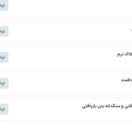
توض
توض
خاک نرم
توض
دفمند
توض
افتی و سنگدانه بتن بازیافتی
توض