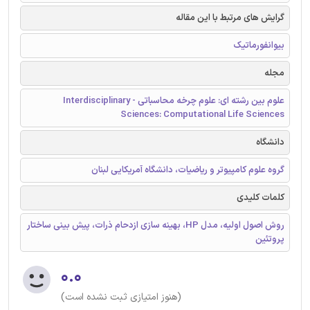
گرایش های مرتبط با این مقاله
بیوانفورماتیک
مجله
علوم بین رشته ای: علوم چرخه محاسباتی - Interdisciplinary
Sciences: Computational Life Sciences
دانشگاه
گروه علوم کامپیوتر و ریاضیات، دانشگاه آمریکایی لبنان
کلمات کلیدی
روش اصول اولیه، مدل HP، بهینه سازی ازدحام ذرات، پیش بینی ساختار
پروتئین
۰.۰
(هنوز امتیازی ثبت نشده است)