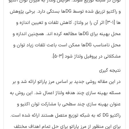
توان در شبکه توزیع شوند. افزایش ولتاژ به میزان توان اکتیو
و راکتیو تزریق شده توسط DGها بستگی دارد. برخی پژوهش
ها [1-3] اثر آن را بر ولتاژ، کاهش تلفات و تعیین اندازه و
محل بهینه برای DGها مطالعه کرده اند. همچنین اندازه و
محل نامناسب DGها ممکن است باعث تلفات زیاد توان و
مشکلاتی در پروفیل ولتاژ شود [3-5].
نتیجه گیری
در این مقاله روشی جدید بر اساس مرز پاراتو ارائه شد و بر
مسئله بهینه سازی چند هدفه ولتاژ اعمال شد. این روش به
عنوان بهینه سازی چند سطحی با مشارکت توان اکتیو و
راکتیو DG که به شبکه توزیع متصل هستند ارائه شده است.
برای این منظور از مرز پاراتو برای حل تمام اهداف مختلف