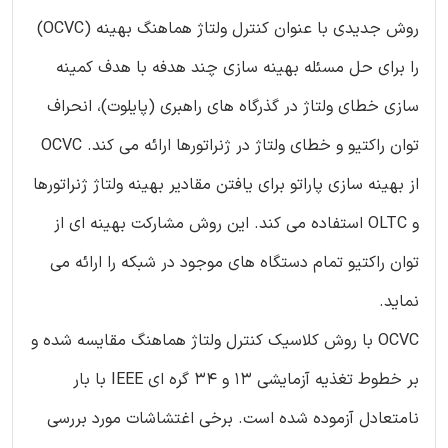
روش جدیدی با عنوان کنترل ولتاژ هماهنگ بهینه (OCVC)
را برای حل مسئله بهینه سازی چند هدفه با هدف کمینه
سازی خطای ولتاژ در گذرگاه های راهبری (پایلوت)، انحراف
توان راکتیو و خطای ولتاژ در ژنراتورها ارائه می کند. OCVC
از بهینه سازی پاراتو برای یافتن مقادیر بهینه ولتاژ ژنراتورها
و OLTC استفاده می کند. این روش مشارکت بهینه ای از
توان راکتیو تمام دستگاه های موجود در شبکه را ارائه می
نماید.
OCVC با روش کلاسیک کنترل ولتاژ هماهنگ مقایسه شده و
بر خطوط تغذیه آزمایشی 13 و 34 گره ای IEEE با بار
نامتعادل آزموده شده است. برخی اغتشاشات مورد بررسی