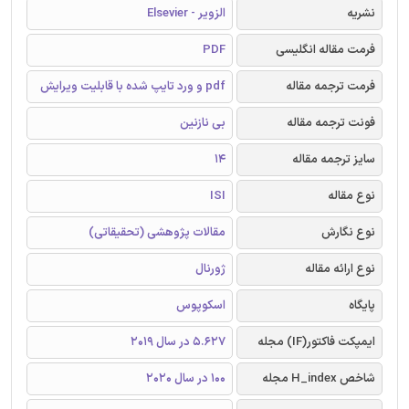
نشریه
الزویر - Elsevier
فرمت مقاله انگلیسی
PDF
فرمت ترجمه مقاله
pdf و ورد تایپ شده با قابلیت ویرایش
فونت ترجمه مقاله
بی نازنین
سایز ترجمه مقاله
14
نوع مقاله
ISI
نوع نگارش
مقالات پژوهشی (تحقیقاتی)
نوع ارائه مقاله
ژورنال
پایگاه
اسکوپوس
ایمپکت فاکتور(IF) مجله
5.627 در سال 2019
شاخص H_index مجله
100 در سال 2020