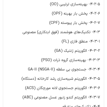
4-2-5- بهینه‌سازی ترتیبی (OO)
4-2-6- پخش بار بهینه (OPF)
4-2-7- پخش بار پیوسته (CPF)
4-3- تکنیک‌های هوشمند (فوق ابتکاری) مصنوعی
4-3-1- منطق فازی (FL)
4-3-2- الگوریتم ژنتیک (GA)
4-3-3- بهینه‌سازی گروه ذرات (PSO)
4-3-4- جستجوی بی سلطه GA-II (NSGA-II)
4-3-5- الگوریتم شبیه‌سازی رشد کارخانه (دستگاه)
4-3-6- الگوریتم جستجوی لانه مورچگان (ACS)
4-3-7- الگوریتم کندو زنبور عسل مصنوعی (ABC)
4-4- تکنیک‌های متفرقه