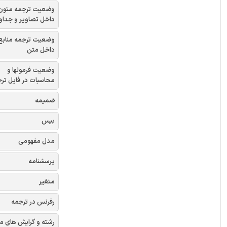
وضعیت ترجمه متون
داخل تصاویر و جداو
وضعیت ترجمه منابع
داخل متن
وضعیت فرمولها و
محاسبات در فایل تر
ضمیمه
بیس
مدل مفهومی
پرسشنامه
متغیر
رفرنس در ترجمه
رشته و گرایش های م