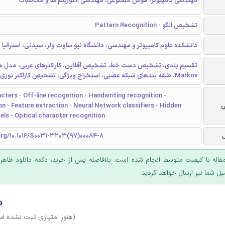
مهندسی کامپیوتر، هوش مصنوعی، مهندسی الگوریتم ها و محاسبات
تشخیص الگو - Pattern Recognition
دانشکده علوم کامپیوتر و مهندسی، دانشگاه نیو ساوت ولز، سیدنی، استرالیا
تقسیم بندی، تشخیص دست خط، تشخیص آفلاین، کاراکترهای عربی، مدل 
Markov، طبقه بندهای شبکه عصبی، استخراج ویژگی، تشخیص کاراکتر نوری
cters - Off-line recognition - Handwriting recognition -
ی
 - Feature extraction - Neural Network classifiers - Hidden
ls - Optical character recognition
org/10.1016/S0031-3203(97)00084-8
قاله با کیفیت متوسط انجام شده است. بلافاصله پس از خرید، دکمه دانلود ظاهر
یل شما نیز ارسال خواهد گردید.
۰
(هنوز امتیازی ثبت نشده ا