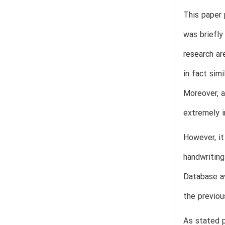
This paper 
was briefly
research ar
in fact sim
Moreover, a
extremely i
However, it
handwriting
Database av
the previou
As stated p