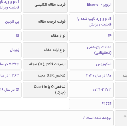
pdf و ورد 
الزویر - Elsevier
فرمت مقاله انگلیسی
قابلیت ویرای
pdf و ورد تایپ شده با
فونت ترجمه مقاله
بی نازنین
قابلیت ویرایش
14
نوع مقاله
ISI
مقالات پژوهشی
نوع ارائه مقاله
ژورنال
(تحقیقاتی)
اسکوپوس
ایمپکت فاکتور(IF) مجله
7.346 در سال 2019
180 در سال 2020
شاخص SJR مجله
1.363 در سال 2019
شاخص Q یا Quartile
0031-3203
Q1 در سال 2019
(چارک)
F1775
ن
ترجمه شده است ✓