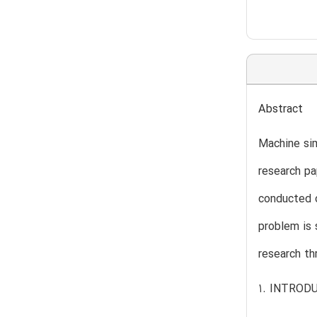
Abstract
Machine sim
research pa
conducted o
problem is 
research th
1. INTROD