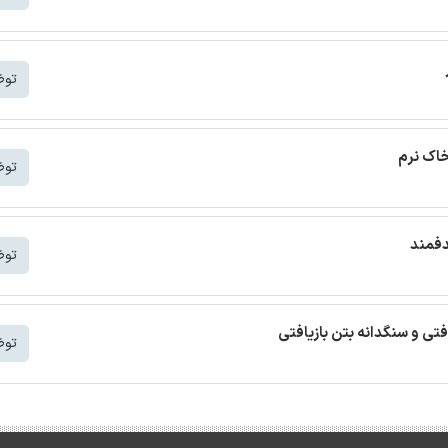
توض
خاک نرم
توض
دفمند
توض
افتی و سنگدانه بتن بازیافتی
توض