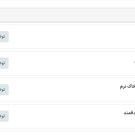
توض
توض
خاک نرم
توض
دفمند
توض