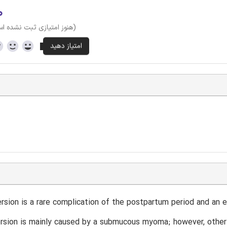
۰
(هنوز امتیازی ثبت نشده ا
ersion is a rare complication of the postpartum period and an
ersion is mainly caused by a submucous myoma; however, other 