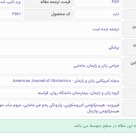
PDF
فرمت ترجمه مقاله
ورد تایپ شد
دارد
کد محصول
F561
ن
ترجمه شده است
ن
پزشکی
این
جراحی زنان و زایمان، مامایی
مجله آمریکایی زنان و زایمان - American Journal of Obstetrics
گروه زنان و زایمان، بیمارستان دانشگاه روان، فرانسه
فیبروید، هیسترکتومی لاپروسکوپی، وارونگی رحم غیر مامایی، میوم ساب موک
هیسترکتومی واژینال
 این مقاله در سطح متوسط می باشد.