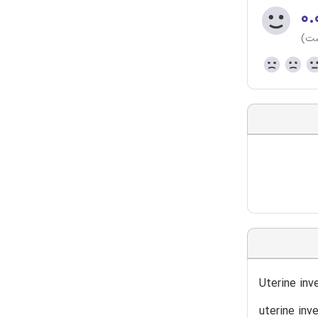
۰.
ست)
Uterine inv
uterine inv