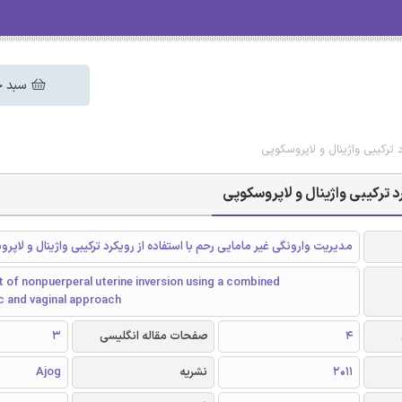
سبد خ
 ترکیبی واژینال و لاپروسکوپی
د ترکیبی واژینال و لاپروسکوپی
مدیریت وارونگی غیر مامایی رحم با استفاده از رویکرد ترکیبی واژینال و لاپر
of nonpuerperal uterine inversion using a combined
c and vaginal approach
4
صفحات مقاله انگلیسی
3
2011
نشریه
Ajog