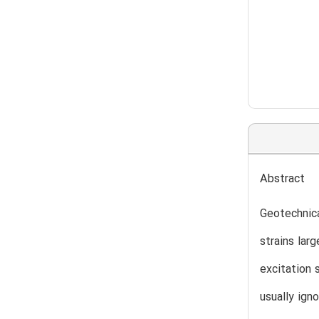
Abstract
Geotechnica
strains lar
excitation 
usually ign