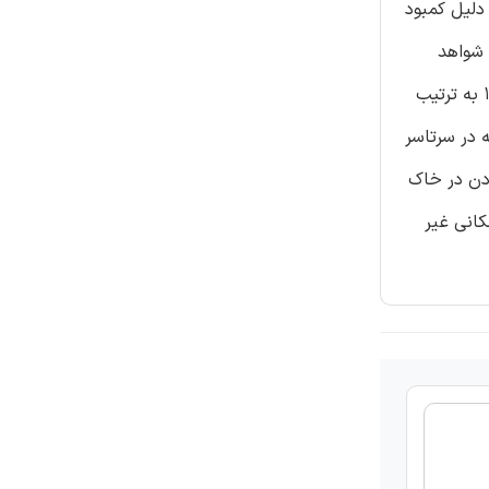
دلیل کمبود
 شواهد
مبرهن از شبیه سازی حرکات قوی که با تغییراتی در فرکانس های تشدید شده همراه است در داده های میشاکان 1985 و بوما پریتا 1989 به ترتیب
 در سرتاسر
 200 gal وجود دارد. غیر خطی بودن در خاک
انی غیر