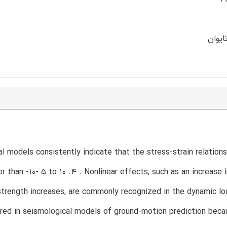
یوان
l models consistently indicate that the stress-strain relationsh
ger than -10- 5 to 10 .4 . Nonlinear effects, such as an increas
strength increases, are commonly recognized in the dynamic loa
ored in seismological models of ground-motion prediction beca