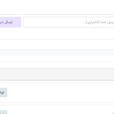
ارسال دی
توض