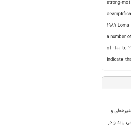
strong-moti
deamplifica
1989 Loma P
a number of
of -100 to 
indicate th
مدل های ژئوتکنیکی به طور پیوسته نشان می دهند که رابطه تنش-کرنش خاک به خصوص در فشار های برشی بیش از -5 10 تا -4 10غیرخطی و
 یابد و در