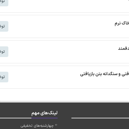
توض
خاک نرم
توض
دفمند
توض
افتی و سنگدانه بتن بازیافتی
توض
لینک‌های مهم
چهارشنبه‌های تخفیفی