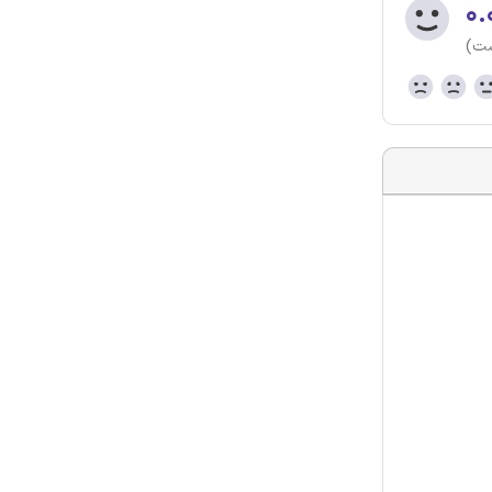
۰.
ست)