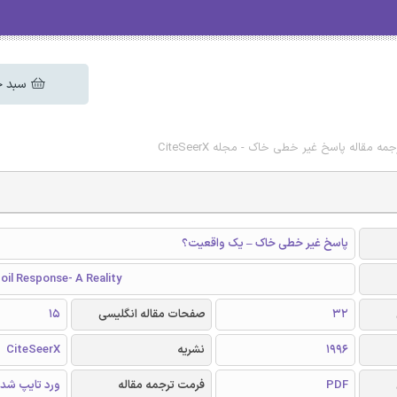
سبد خ
مه مقاله پاسخ غیر خطی خاک - مجله CiteSeerX
پاسخ غیر خطی خاک – یک واقعیت؟
oil Response- A Reality
32
صفحات مقاله انگلیسی
15
1996
نشریه
CiteSeerX
PDF
فرمت ترجمه مقاله
ورد تایپ شد