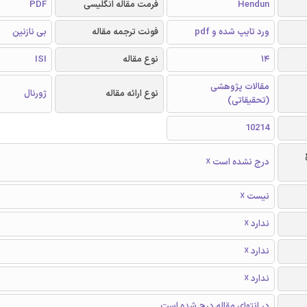
Hendun
فرمت مقاله انگلیسی
PDF
ورد تایپ شده و pdf
فونت ترجمه مقاله
بی نازنین
14
نوع مقاله
ISI
مقالات پژوهشی
نوع ارائه مقاله
ژورنال
(تحقیقاتی)
10214
درج نشده است ☓
نیست ☓
ندارد ☓
ندارد ☓
ندارد ☓
در انتهای مقاله درج شده است