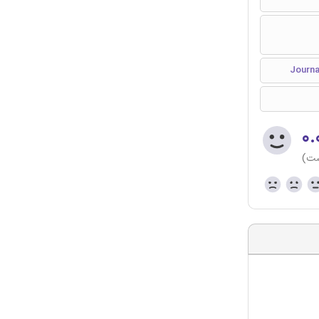
۰.
ست)