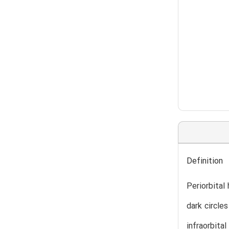
Definition
Periorbital
dark circle
infraorbita