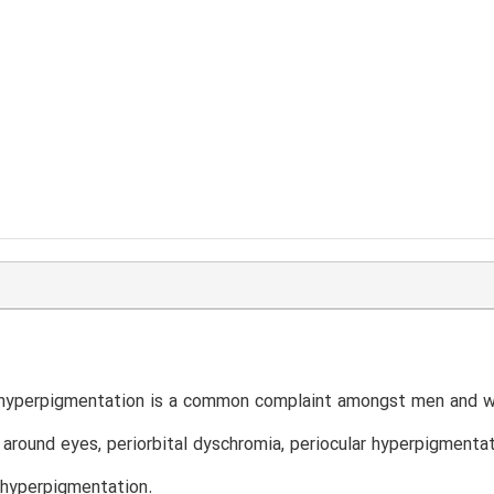
 hyperpigmentation is a common complaint amongst men and wo
s around eyes, periorbital dyschromia, periocular hyperpigmentati
l hyperpigmentation.