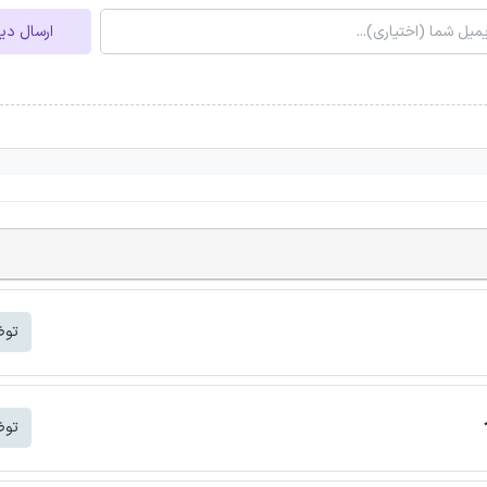
ارسال دی
توض
توض