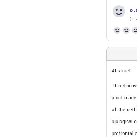
۰.
ست)
Abstract
This discus
point made
of the self
biological 
prefrontal 