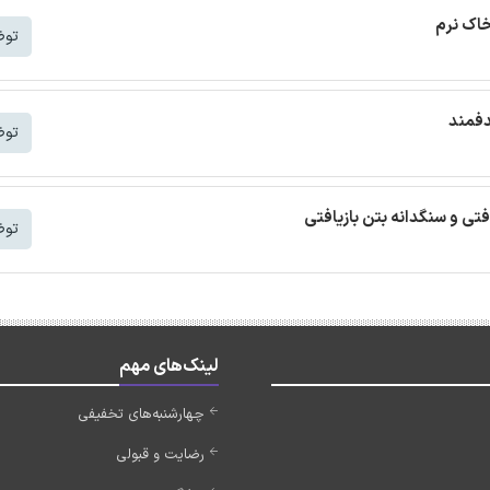
خاک نرم
توض
دفمند
توض
افتی و سنگدانه بتن بازیافتی
توض
لینک‌های مهم
چهارشنبه‌های تخفیفی
رضایت و قبولی