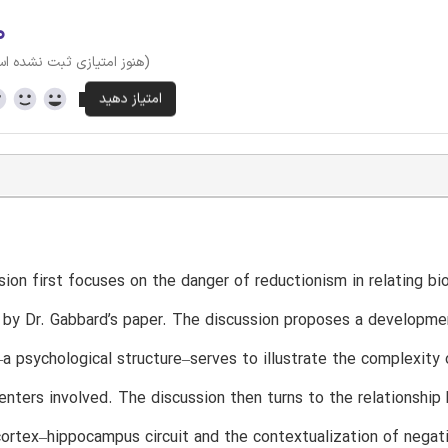
۰
(هنوز امتیازی ثبت نشده ا
sion first focuses on the danger of reductionism in relating bio
 by Dr. Gabbard’s paper. The discussion proposes a developm
–a psychological structure–serves to illustrate the complexity o
centers involved. The discussion then turns to the relationshi
cortex–hippocampus circuit and the contextualization of negativ