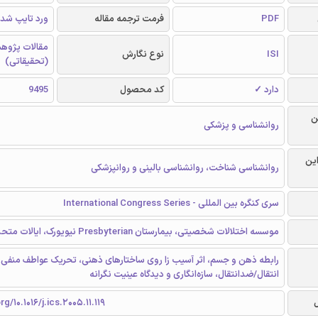
PDF
فرمت ترجمه مقاله
ورد تایپ شد
مقالات پژوه
ISI
نوع نگارش
(تحقیقاتی)
دارد ✓
کد محصول
9495
ن
روانشناسی و پزشکی
این
روانشناسی شناخت، روانشناسی بالینی و روانپزشکی
سری کنگره بین المللی - International Congress Series
موسسه اختلالات شخصیتی، بیمارستان Presbyterian نیویورک، ایالات متحده آمریکا
رابطه ذهن و جسم، اثر آسیب زا روی ساختارهای ذهنی، تحریک عواطف منفی،
انتقال/ضدانتقال، سازه‌انگاری و دیدگاه عینیت نگرانه
rg/10.1016/j.ics.2005.11.119