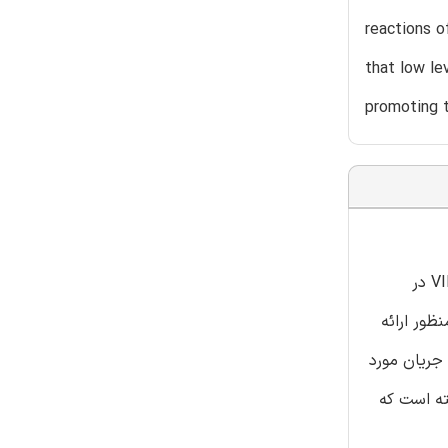
reactions o
that low le
promoting 
ترکیبی از مدل توسعه یافته چند مقیاسی، الگوریتم های جدید پردازش تصویر، و آزمایشات بیولوژیکی برای مطالعه نقش فاکتور VII (FVII) در
ظور ارائه
جریان مورد
ترومبین گشته است که