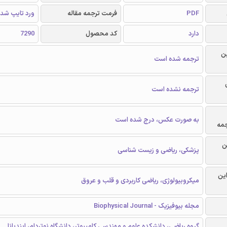
PDF
فرمت ترجمه مقاله
ورد تایپ شد
دارد
کد محصول
7290
ن
ترجمه شده است
ترجمه نشده است
به صورت عکس، درج شده است
جمه
ن
پزشکی، ریاضی و زیست شناسی
این
میکروبیولوژی، ریاضی کاربردی و قلب و عروق
مجله بیوفیزیک - Biophysical Journal
گروه ریاضی، دانشکده علوم و مهندسی کامپیوتر، دانشگاه نوتردام، ایندیانا