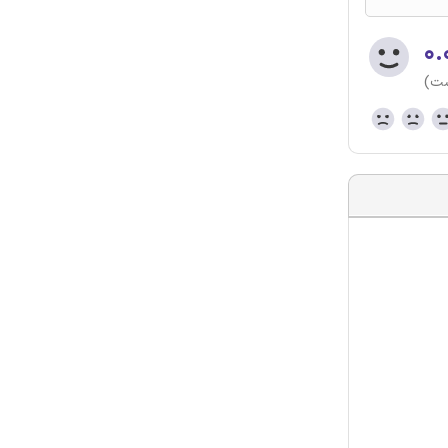
۰.
ست)