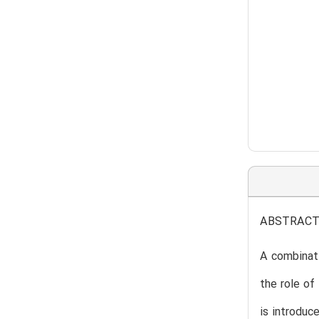
ABSTRAC
A combinati
the role of
is introduc