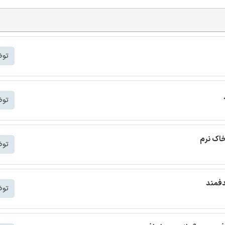
توض
توض
خاک نرم
توض
دفمند
توض