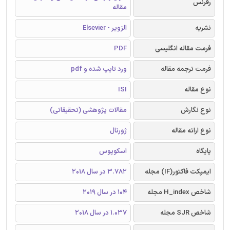
رفرنس
مقاله
نشریه
الزویر - Elsevier
فرمت مقاله انگلیسی
PDF
فرمت ترجمه مقاله
ورد تایپ شده و pdf
نوع مقاله
ISI
نوع نگارش
مقالات پژوهشی (تحقیقاتی)
نوع ارائه مقاله
ژورنال
پایگاه
اسکوپوس
ایمپکت فاکتور(IF) مجله
3.782 در سال 2018
شاخص H_index مجله
104 در سال 2019
شاخص SJR مجله
1.037 در سال 2018