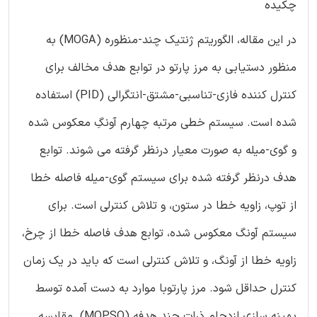
چکیده
در این مقاله، الگوریتم ژنتیک چند-منظوره (MOGA) به
منظور دستیابی به مرز پارتو در توابع هدف مخالف برای
کنترل کننده فازی-تناسبی-مشتق-انتگرالی (PID) استفاده
شده است. سیستم خطی مرتبه چهارم آونگِ معکوس شده
و گوی-میله به صورت معیار درنظر گرفته می شوند. توابع
هدف درنظر گرفته شده برای سیستم گوی-میله فاصله خطا
از توپ، زاویه خطا در ستون، و تلاش کنترلی است. برای
سیستم آونگ معکوس شده، توابع هدف فاصله خطا از چرخ،
زاویه خطا از آونگ، و تلاش کنترلی است که باید در یک زمان
کنترل حداقل شود. مرز پارتوبا موارد به دست آمده توسط
بهینه سازی ازدحام ذرات چند هدفه (MOPSO) مقایسه