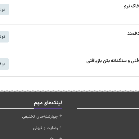
خاک نرم
توض
دفمند
توض
افتی و سنگدانه بتن بازیافتی
توض
لینک‌های مهم
چهارشنبه‌های تخفیفی
رضایت و قبولی