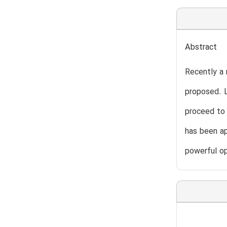
Abstract
Recently a 
proposed. L
proceed to 
has been ap
powerful op