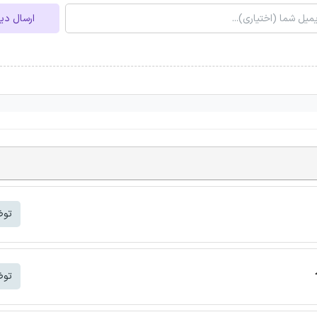
ارسال دی
توض
توض