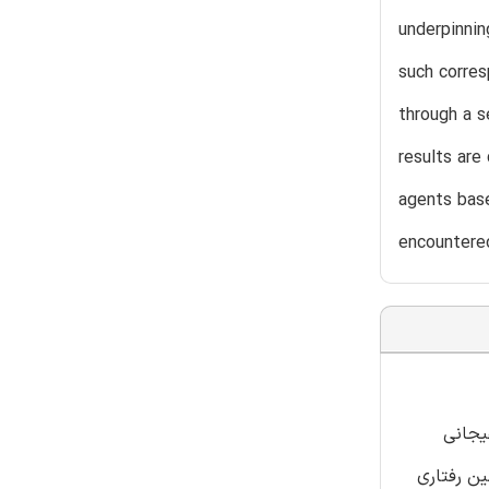
underpinnin
such corres
through a s
results are
agents base
encountere
یجانی
ین رفتاری