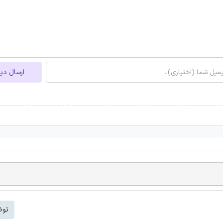
ارسال دی
توض