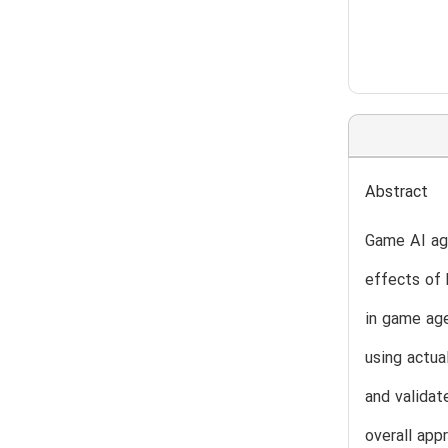
Abstract
Game AI age
effects of 
in game age
using actua
and validat
overall app