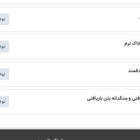
توض
خاک نرم
توض
دفمند
توض
افتی و سنگدانه بتن بازیافتی
توض