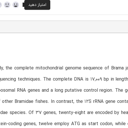
udy, the complete mitochondrial genome sequence of Brama ja
quencing techniques. The complete DNA is 17,009 bp in lengt
bosomal RNA genes and a long putative control region. The g
 other Bramidae fishes. In contrast, the 12S rRNA gene contai
idae species. Of 37 genes, twenty-eight are encoded by heav
tein-coding genes, twelve employ ATG as start codon, while 