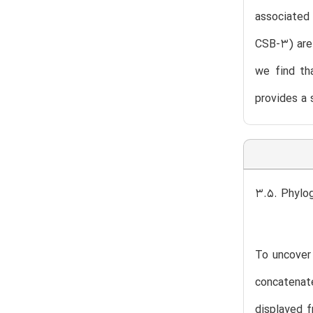
associated
CSB-3) are 
we find th
provides a 
3.5. Phylog
To uncover 
concatenate
displayed f