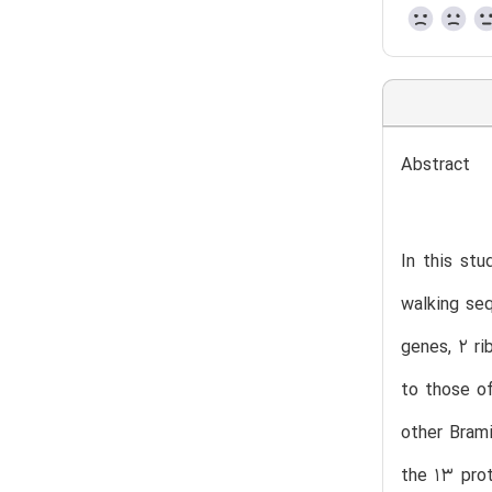
Abstract
In this st
walking se
genes, 2 ri
to those of
other Bram
the 13 pro