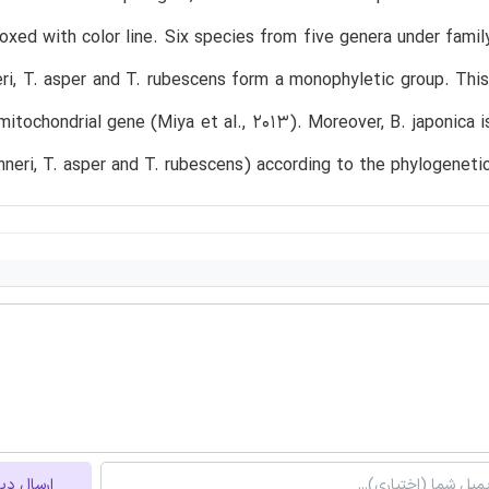
oxed with color line. Six species from five genera under family B
ri, T. asper and T. rubescens form a monophyletic group. This 
 mitochondrial gene (Miya et al., 2013). Moreover, B. japonica is
hneri, T. asper and T. rubescens) according to the phylogenetic
ارسال دی