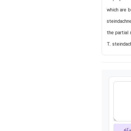
which are b
steindachne
the partial
T. steindac
دگاه