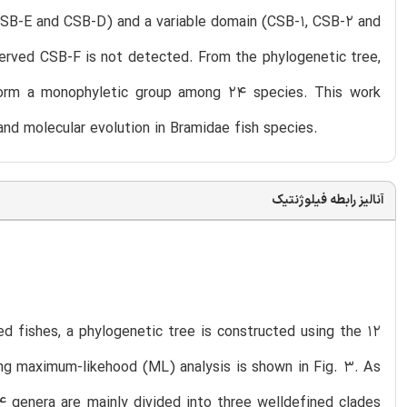
CSB-E and CSB-D) and a variable domain (CSB-1, CSB-2 and
nserved CSB-F is not detected. From the phylogenetic tree,
 form a monophyletic group among 24 species. This work
and molecular evolution in Bramidae fish species.
آنالیز رابطه فیلوژنتیک
d fishes, a phylogenetic tree is constructed using the 12
ng maximum-likehood (ML) analysis is shown in Fig. 3. As
4 genera are mainly divided into three welldefined clades