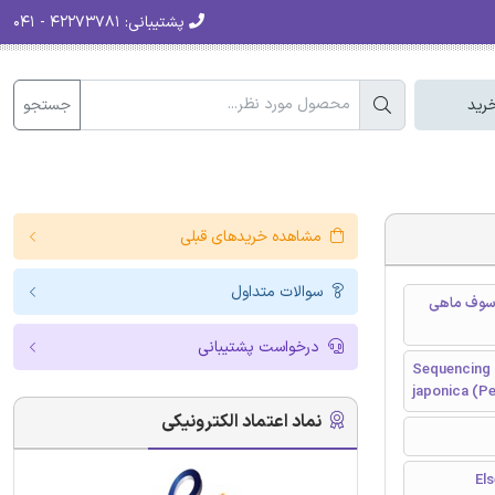
پشتیبانی:
۴۲۲۷۳۷۸۱ - ۰۴۱
جستجو
رید
مشاهده خریدهای قبلی
سوالات متداول
خصه یابی میتوکندری ژنوم DNA برای ماهی Brama japonica (سوف ماهی
درخواست پشتیبانی
Sequencing 
japonica (Pe
نماد اعتماد الکترونیکی