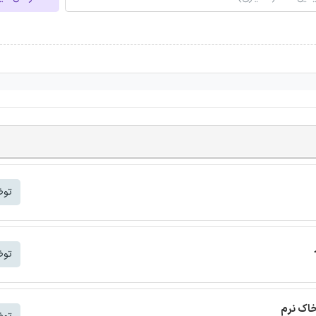
توض
توض
خاک نرم