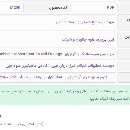
PDF
کد محصول
E1208
ن
مهندسی منابع طبیعی و زیست شناسی
این
آبزی پروری، علوم جانوری و شیلات
بیوشیمی سیستماتیک و اکولوژی - Biochemical Systematics and Ecology
موسسه تحقیقات شیلات شرق دریای چین ، آکادمی ماهیگیری علوم چین
Brama japonica، ژنوم میتوکندری، آرایش ژن، منشاء تکرار نور رشته، رابطه فیلوژنتیک
ترجمه این مقاله با کیفیت عالی و در کوتاه ترین زمان ممکن توسط مترجمین مجرب 
کمه سبز رنگ کلیک نمایید.
۰
(هنوز امتیازی ثبت نشده ا