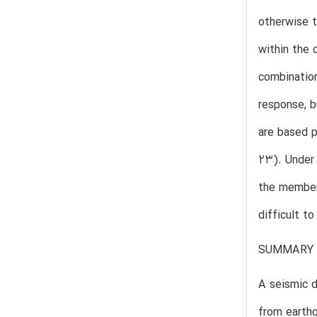
otherwise t
within the 
combination
response, b
are based p
23). Under 
the members
difficult to
SUMMARY 
A seismic 
from earth