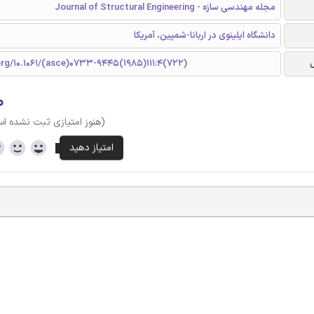
مجله مهندسی سازه - Journal of Structural Engineering
دانشگاه ایلینوی در اربانا-شمپین، آمریکا
org/10.1061/(asce)0733-9445(1985)111:4(722)
۰
(هنوز امتیازی ثبت نشده ا