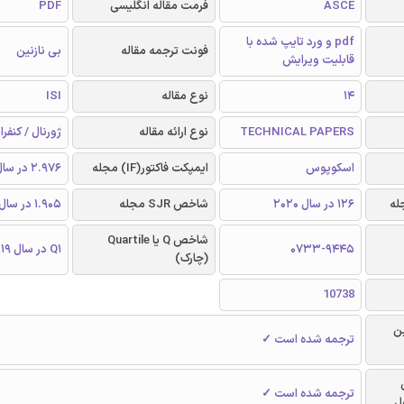
ASCE
فرمت مقاله انگلیسی
PDF
pdf و ورد تایپ شده با
فونت ترجمه مقاله
بی نازنین
قابلیت ویرایش
14
نوع مقاله
ISI
TECHNICAL PAPERS
نوع ارائه مقاله
ژورنال / کنفر
اسکوپوس
ایمپکت فاکتور(IF) مجله
2.976 در سال 2019
126 در سال 2020
شاخص SJR مجله
1.905 در سال 2019
شاخص Q یا Quartile
0733-9445
Q1 در سال 2019
(چارک)
10738
ن
ترجمه شده است ✓
ترجمه شده است ✓
ل