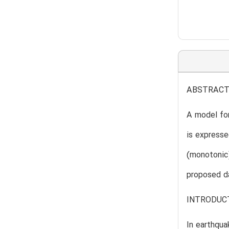
ABSTRAC
A model for
is expresse
(monotonic)
proposed da
INTRODUC
In earthqua