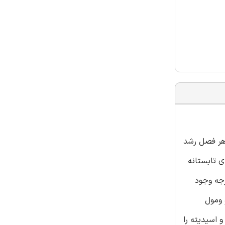
 تا 26 درجه سانتیگراد و میانگین بارش 400 میلی متر در هر فصل رشد
روز های تابستانه
اد برای تولید بهینه اسانس می باشد(آلبرت 2009). اسانس بهینه این گیاه در دامنه حرارتی 20 تا 26 درجه وجود
 ومول
 اسیدیته را