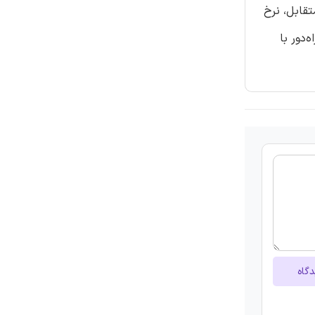
ر رابطه با نرخ استاندارد متقابل، نرخ
‌دور با
دگاه