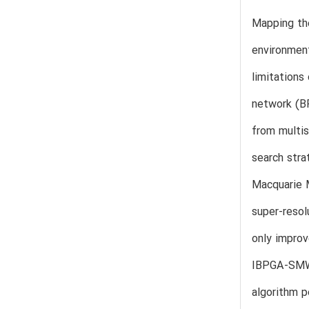
Mapping the
environment
limitations
network (BP
from multis
search str
Macquarie 
super-resol
only improv
IBPGA-SMWI 
algorithm p