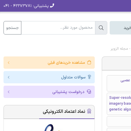
پشتیبانی:
۴۲۲۷۳۷۸۱ - ۰۴۱
جستجو
رید
 مجله الزویر
مشاهده خریدهای قبلی
سوالات متداول
ی عصبی
درخواست پشتیبانی
Super-resol
imagery bas
genetic alg
نماد اعتماد الکترونیکی