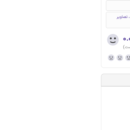
، تصاویر
۰.
ست)