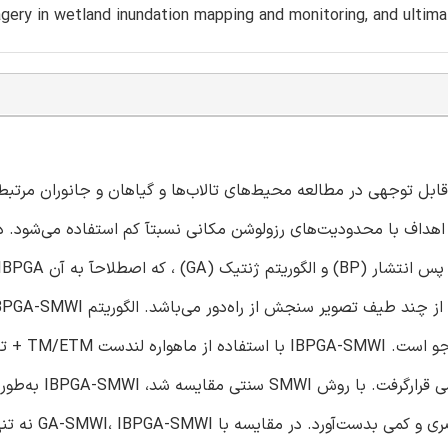
gery in wetland inundation mapping and monitoring, and ultim
ابل توجهی در مطالعه محیط‌های تالاب‌ها و گیاهان و جانوران مرتبط 
 اهداف با محدودیت‌های رزولوشن مکانی نسبتآ کم استفاده می‌شود. د
توسعه‌یافته است، شامل تابع تناسب و اد
تالاب Poyanghu در چین و باتلاق مک‌کواری در استرالیا مورد
نتایج نقشه‌ برداری با رزولوشن-برتر دقیقی را در شرایط ارزی