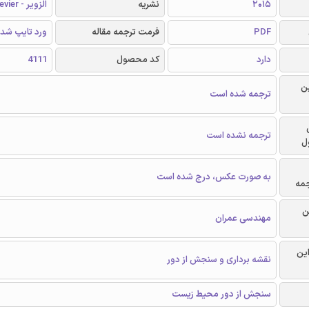
2015
نشریه
الزویر - Elsevier
PDF
فرمت ترجمه مقاله
ورد تایپ شد
دارد
کد محصول
4111
ن
ترجمه شده است
ترجمه نشده است
ل
به صورت عکس، درج شده است
جمه
ن
مهندسی عمران
این
نقشه برداری و سنجش از دور
سنجش از دور محیط زیست