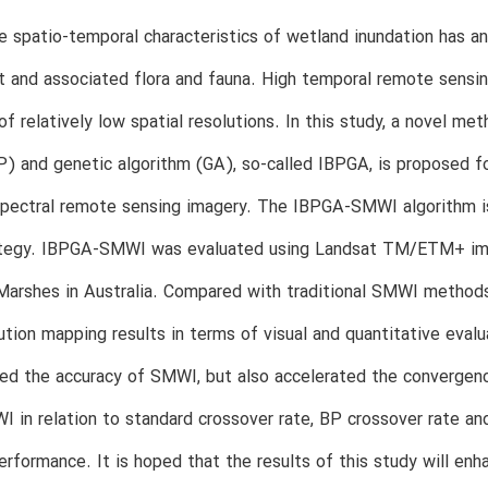
 spatio-temporal characteristics of wetland inundation has an
 and associated flora and fauna. High temporal remote sensin
 of relatively low spatial resolutions. In this study, a novel m
) and genetic algorithm (GA), so-called IBPGA, is proposed f
pectral remote sensing imagery. The IBPGA-SMWI algorithm is 
ategy. IBPGA-SMWI was evaluated using Landsat TM/ETM+ ima
Marshes in Australia. Compared with traditional SMWI method
ution mapping results in terms of visual and quantitative ev
ed the accuracy of SMWI, but also accelerated the convergence
in relation to standard crossover rate, BP crossover rate and
erformance. It is hoped that the results of this study will en