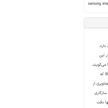
sensing ima
دارد.
ر این
مطالعه، یک روش جدید براساس یکپارچه‌سازی شبکه‌های عصبی پس انتشار (BP) و الگوریتم ژنتیک (GA) ، که اصطلاحآ به آن IBPGA می‌گویند،
هدفی برای نقشه‌برداری با رزولوشن-برتر آبگیرهای تالابی (SMWI) از چند طیف تصویر سنجش از راه‌دور می‌باشد. الگوریتم IBPGA-SMWI که
غام استراتژی‌های جستجو است. IBPGA-SMWI با استفاده از ماهواره لندست TM/ETM + تصاویری از
 بررسی قرارگرفت. با روش SMWI سنتی مقایسه شد، IBPGA-SMWI به‌طور سازگاری
ابی بصری و کمی بدست‌آورد. در مقایسه با GA-SMWI، IBPGA-SMWI نه تنها دقت