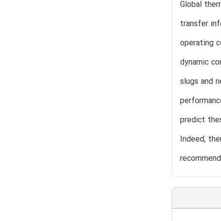
Global ther
transfer in
operating c
dynamic con
slugs and n
performance
predict the
Indeed, ther
recommend 