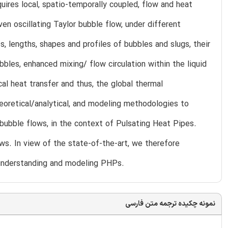
ires local, spatio-temporally coupled, flow and heat
ven oscillating Taylor bubble flow, under different
s, lengths, shapes and profiles of bubbles and slugs, their
bbles, enhanced mixing/ flow circulation within the liquid
cal heat transfer and thus, the global thermal
heoretical/analytical, and modeling methodologies to
 bubble flows, in the context of Pulsating Heat Pipes.
flows. In view of the state-of-the-art, we therefore
 understanding and modeling PHPs.
نمونه چکیده ترجمه متن فارسی