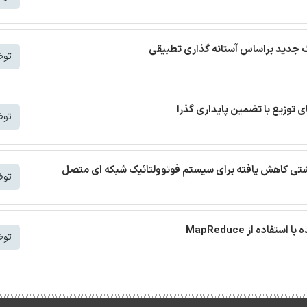
توض
توض
 نشتی کاهش یافته برای سیستم فوتوولتائیک شبکه ای متصل
توض
توض