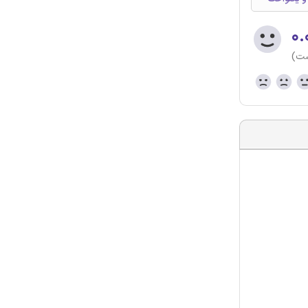
۰.
ست)