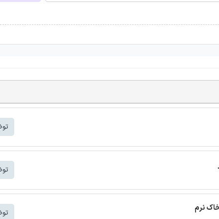
توض
توض
خاک نرم
توض