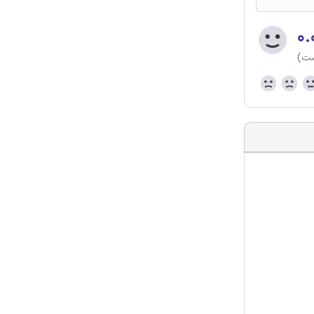
۰.
ست)