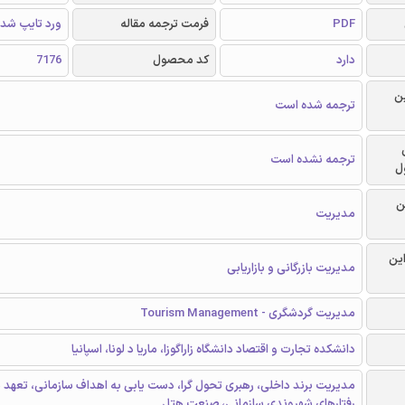
PDF
فرمت ترجمه مقاله
ورد تایپ شد
دارد
کد محصول
7176
ن
ترجمه شده است
ترجمه نشده است
ل
ن
مدیریت
این
مدیریت بازرگانی و بازاریابی
مدیریت گردشگری - Tourism Management
دانشکده تجارت و اقتصاد دانشگاه زاراگوزا، ماریا د لونا، اسپانیا
مدیریت برند داخلی، رهبری تحول گرا، دست یابی به اهداف سازمانی، تعهد 
رفتارهای شهروندی سازمانی، صنعت هتل