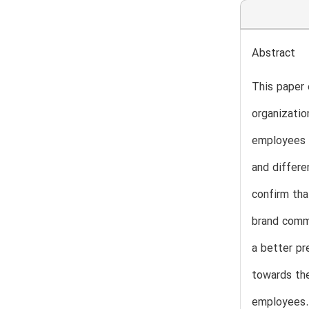
Abstract
This paper 
organizatio
employees f
and differe
confirm tha
brand commu
a better pr
towards the
employees. 