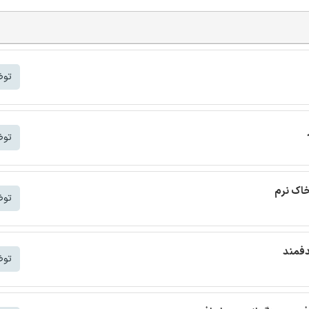
توض
توض
خاک نرم
توض
دفمند
توض