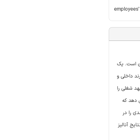
employees'
ری است. یک
برند داخلی و
هد شغلی را
 دهد که
ی را در
ایج آنالیز