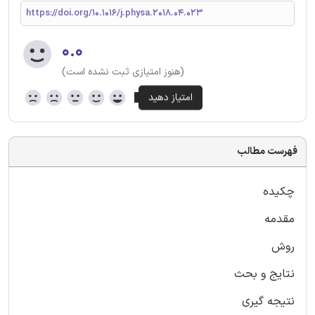
https://doi.org/10.1016/j.physa.2018.04.023
۰.۰
(هنوز امتیازی ثبت نشده است)
فهرست مطالب
چکیده
مقدمه
روش
نتایج و بحث
نتیجه گیری