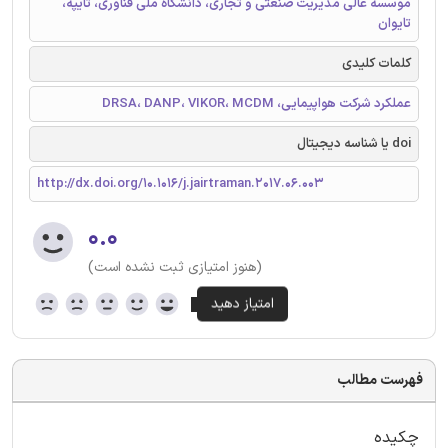
موسسه عالی مدیریت صنعتی و تجاری، دانشگاه ملی فناوری، تایپه،
تایوان
کلمات کلیدی
عملکرد شرکت هواپیمایی، DRSA، DANP، VIKOR، MCDM
doi یا شناسه دیجیتال
http://dx.doi.org/10.1016/j.jairtraman.2017.06.003
۰.۰
(هنوز امتیازی ثبت نشده است)
فهرست مطالب
چکیده