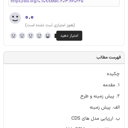
https://doi.org/10.1109/EMBC.2013.6610225
۰.۰
(هنوز امتیازی ثبت نشده است)
فهرست مطالب
چکیده
1. مقدمه
2. پیش زمینه و طرح
الف. پیش زمینه
ب. ارزیابی مدل های CDS