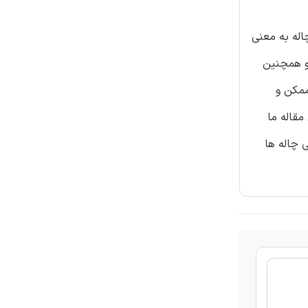
. مسئله چاله در WSNs اساسی ترین مسئله در WSN ها است. چاله به معنی
د و همچنین
ممکن و
. در این مقاله ما
ی چاله ها