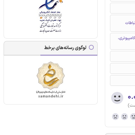
باطات
امپیوتری،
لوگوی رسانه‌های برخط
۰.
ست)