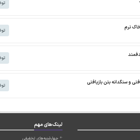
توض
خاک نرم
توض
دفمند
توض
افتی و سنگدانه بتن بازیافتی
توض
لینک‌های مهم
چهارشنبه‌های تخفیفی