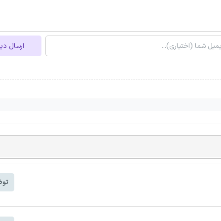
ارسال دی
توض