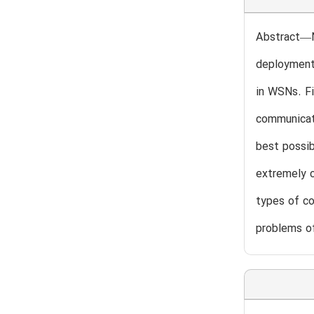
Abstract—No
deployment
in WSNs. Fi
communicat
best possib
extremely c
types of co
problems o