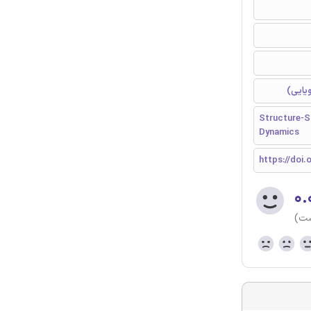
Structure-So
Dynamics
https://doi.
۰.
ست)