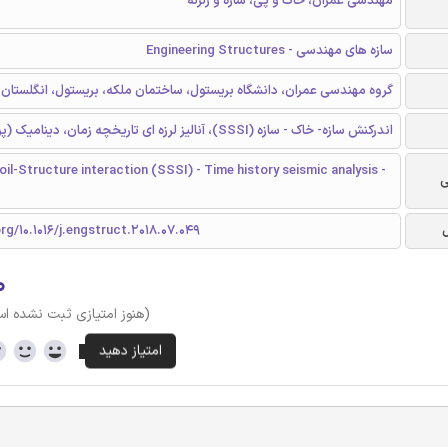
مهندسی عمران، خاک و پی، سازه و زلزله
سازه های مهندسی - Engineering Structures
گروه مهندسی عمران، دانشگاه بریستول، ساختمان ملکه، بریستول، انگلستان
اندرکنش سازه- خاک - سازه (SSSI)، آنالیز لرزه ای تاریخچه زمان، دینامیک (پویایی)
il-Structure interaction (SSSI) - Time history seismic analysis -
ی
org/10.1016/j.engstruct.2018.07.049
۰
(هنوز امتیازی ثبت نشده ا