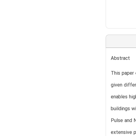
Abstract
This paper 
given diffe
enables hig
buildings w
Pulse and N
extensive p