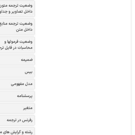
وضعیت ترجمه متون
داخل تصاویر و جداو
وضعیت ترجمه منابع
داخل متن
وضعیت فرمولها و
محاسبات در فایل تر
ضمیمه
بیس
مدل مفهومی
پرسشنامه
متغیر
رفرنس در ترجمه
رشته و گرایش های م