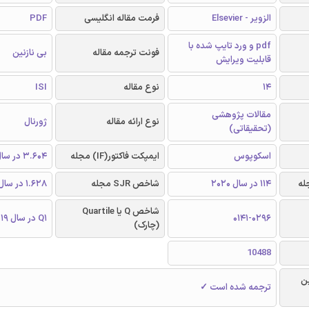
الزویر - Elsevier
فرمت مقاله انگلیسی
PDF
pdf و ورد تایپ شده با
فونت ترجمه مقاله
بی نازنین
قابلیت ویرایش
14
نوع مقاله
ISI
مقالات پژوهشی
نوع ارائه مقاله
ژورنال
(تحقیقاتی)
اسکوپوس
ایمپکت فاکتور(IF) مجله
3.604 در سال 2019
114 در سال 2020
شاخص SJR مجله
1.628 در سال 2019
شاخص Q یا Quartile
0141-0296
Q1 در سال 2019
(چارک)
10488
ن
ترجمه شده است ✓