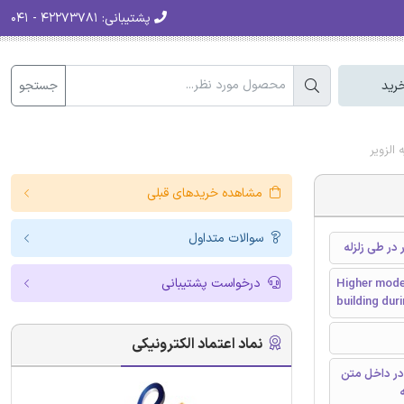
پشتیبانی:
۴۲۲۷۳۷۸۱ - ۰۴۱
جستجو
رید
الزویر
مشاهده خریدهای قبلی
سوالات متداول
 در طی زلزله
درخواست پشتیبانی
Higher mode
building dur
نماد اعتماد الکترونیکی
در داخل متن
ه