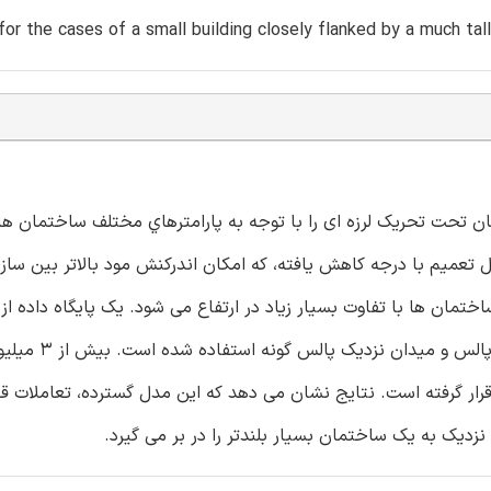
for the cases of a small building closely flanked by a much tal
سازه- خاک - سازه (SSSI) بين دو ساختمان تحت تحریک لرزه ای را با توجه به پارامترهاي مختلف ساختم
میم با درجه کاهش یافته، که امکان اندرکنش مود بالاتر بین سازه 
مان ها با تفاوت بسیار زیاد در ارتفاع می شود. یک پایگاه داده از
حرکات شدید زمین با مشخصات میدان دور، میدان نزدیک بد
قرار گرفته است. نتایج نشان می دهد که این مدل گسترده، تعاملات ق
دیک به یک ساختمان بسیار بلندتر را در بر می گیرد.