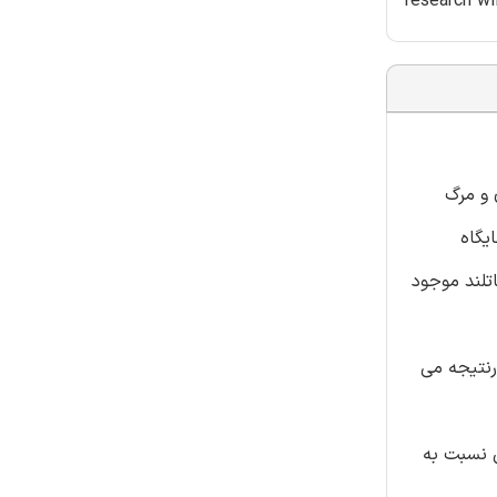
research wi
 و مرگ
یگاه
تلند موجود
رنتیجه می
ششان نسبت به