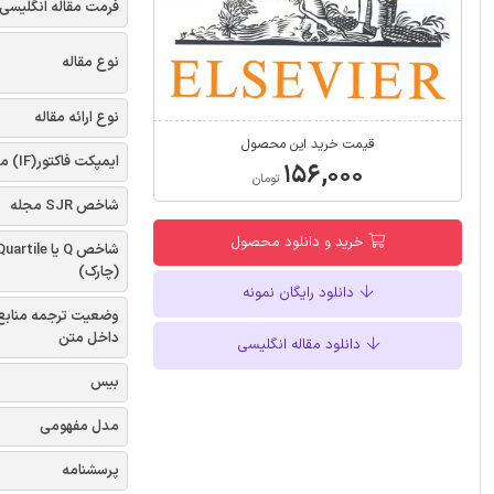
فرمت مقاله انگلیسی
نوع مقاله
نوع ارائه مقاله
قیمت خرید این محصول
ایمپکت فاکتور(IF) مجله
۱۵۶,۰۰۰
تومان
شاخص SJR مجله
خرید و دانلود محصول
شاخص Q یا uartile
(چارک)
دانلود رایگان نمونه
وضعیت ترجمه منابع
داخل متن
دانلود مقاله انگلیسی
بیس
مدل مفهومی
پرسشنامه