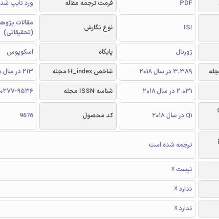
PDF
فرمت ترجمه مقاله
ورد تایپ شده و 
مقالات پژوه
ISI
نوع نگارش
(تحقیقاتی)
ژورنال
پایگاه
اسکوپوس
3.389 در سال 2018
شاخص H_index مجله
213 در سال 2018
2.031 در سال 2018
شناسه ISSN مجله
0277-9536
Q
Q1 در سال 2018
کد محصول
9676
ترجمه شده است
نیست ☓
ندارد ☓
ندارد ☓