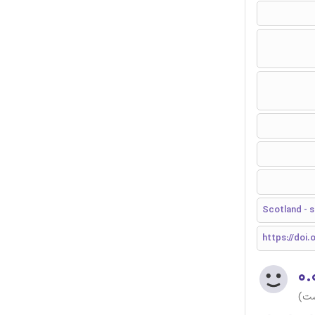
Scotland - s
https://doi.
۰.
ست)