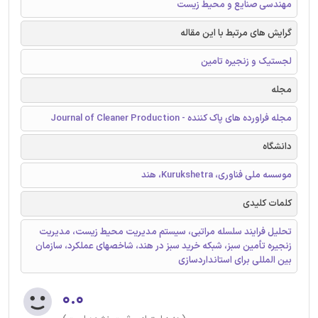
مهندسی صنایع و محیط زیست
گرایش های مرتبط با این مقاله
لجستیک و زنجیره تامین
مجله
مجله فراورده های پاک کننده - Journal of Cleaner Production
دانشگاه
موسسه ملی فناوری، Kurukshetra، هند
کلمات کلیدی
تحلیل فرایند سلسله مراتبی، سیستم مدیریت محیط زیست، مدیریت
زنجیره تأمین سبز، شبکه خرید سبز در هند، شاخصهای عملکرد، سازمان
بین المللی برای استانداردسازی
۰.۰