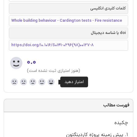
کلمات کلیدی انگلیسی
Whole building behaviour - Cardington tests - Fire resistance
doi یا شناسه دیجیتال
https://doi.org/10.1016/S0141-0296(98)00127-8
۰.۰
(هنوز امتیازی ثبت نشده است)
فهرست مطالب
چکیده
1. پیش زمینه پروژه کاردینگتون