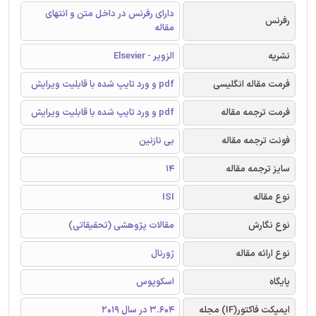
دارای رفرنس در داخل متن و انتهای
رفرنس
مقاله
نشریه
الزویر - Elsevier
فرمت مقاله انگلیسی
pdf و ورد تایپ شده با قابلیت ویرایش
فرمت ترجمه مقاله
pdf و ورد تایپ شده با قابلیت ویرایش
فونت ترجمه مقاله
بی نازنین
سایز ترجمه مقاله
14
نوع مقاله
ISI
نوع نگارش
مقالات پژوهشی (تحقیقاتی)
نوع ارائه مقاله
ژورنال
پایگاه
اسکوپوس
ایمپکت فاکتور(IF) مجله
3.604 در سال 2019