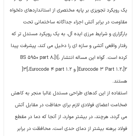
یک رویکرد تجویزی بر پایه مختصری از استانداردهای دلخواه
مقاومت در برابر آتش اجزاء جداگانه ساختمانی تحت
بارگزاری و شرایط مرزی ایده آل، به یک رویکرد مستدل تر که
رفتار واقعی آتشی و سازه ای را دخیل می کند، پیشرفت پیدا
کرده است. گواه این مساله انتشار BS 5950 part 8،]1[،
Eurocode 3 Part 1.2،]2[ و Eurocode 4 part 1.2،]3[
هستند.
استفاده از این کدهای طراحی مستدل غالبا منجر به کاهش
ضخامت اعضای فولادی لازم برای حفاظت در مقابل آتش
می گردد، هرچند، در بیشتر موارد، از آنجا که دما در مقطع
فولاد برهنه بیشتر از دمای حدی است، محافظت در برابر