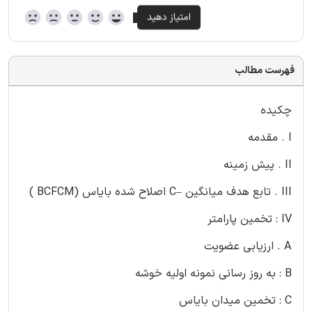
فهرست مطالب
چکیده
I . مقدمه
II . پیش زمینه
III . تابع هدف میانگین –C اصلاح شده بایاس (BCFCM )
IV : تخمین پارامتر
A . ارزیابی عضویت
B : به روز رسانی نمونه اولیه خوشه
C : تخمین میدان بایاس