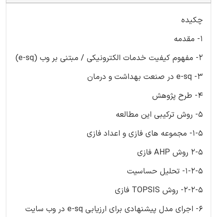
چکیده
1- مقدمه
2- مفهوم کیفیت خدمات الکترونیکی / مبتنی بر وب (e-sq)
3- e-sq در صنعت بهداشت و درمان
4- طرح پژوهش
5- روش ترکیبی این مطالعه
1-5- مجموعه های فازی و اعداد فازی
2-5 روش AHP فازی
1-2-5- تحلیل حساسیت
2-2-5- روش TOPSIS فازی
6- اجرای مدل پیشنهادی برای ارزیابی e-sq در وب سایت