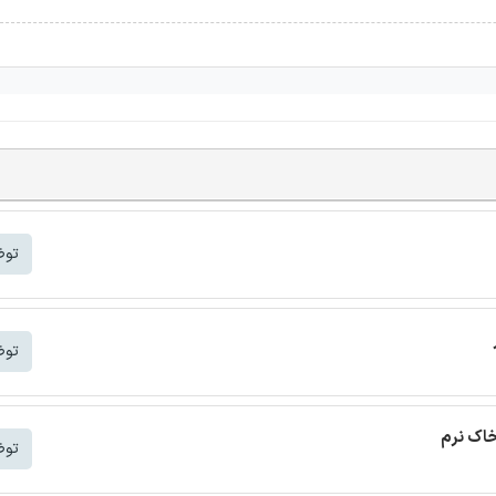
توض
توض
خاک نرم
توض