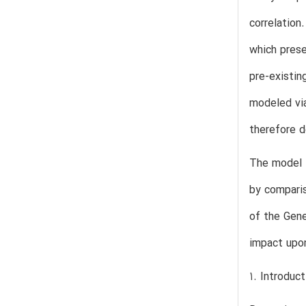
correlation
which prese
pre-existin
modeled via
therefore d
The model i
by comparis
of the Gene
impact upon
1. Introduct