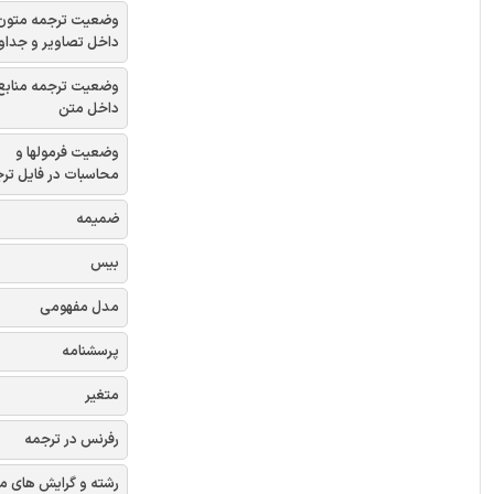
وضعیت ترجمه متون
داخل تصاویر و جداو
وضعیت ترجمه منابع
داخل متن
وضعیت فرمولها و
محاسبات در فایل تر
ضمیمه
بیس
مدل مفهومی
پرسشنامه
متغیر
رفرنس در ترجمه
رشته و گرایش های م