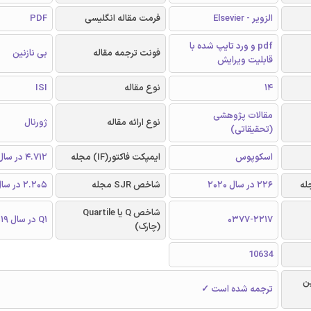
الزویر - Elsevier
فرمت مقاله انگلیسی
PDF
pdf و ورد تایپ شده با
فونت ترجمه مقاله
بی نازنین
قابلیت ویرایش
14
نوع مقاله
ISI
مقالات پژوهشی
نوع ارائه مقاله
ژورنال
(تحقیقاتی)
اسکوپوس
ایمپکت فاکتور(IF) مجله
4.712 در سال 2019
226 در سال 2020
شاخص SJR مجله
2.205 در سال 2019
شاخص Q یا Quartile
0377-2217
Q1 در سال 2019
(چارک)
10634
ن
ترجمه شده است ✓