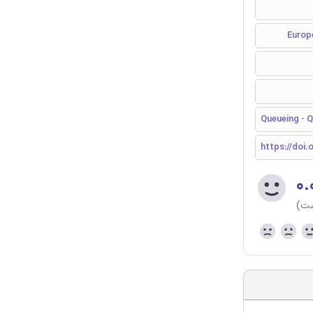
Queueing - Q
https://doi.o
۰.
ست)