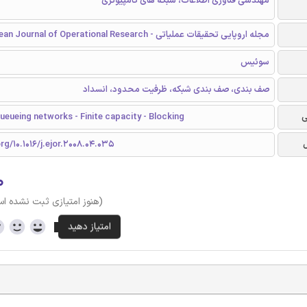
مهندسی فناوری اطلاعات، شبکه های کامپیوتری
مجله اروپایی تحقیقات عملیاتی - European Journal of Operational Research
سوئیس
صف بندی، صف بندی شبکه، ظرفیت محدود، انسداد
ی
ueueing networks - Finite capacity - Blocking
rg/10.1016/j.ejor.2008.04.035
۰
(هنوز امتیازی ثبت نشده ا