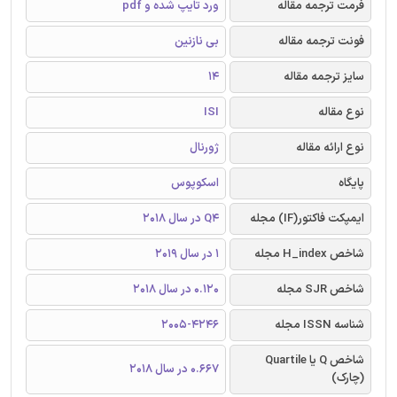
فرمت ترجمه مقاله
ورد تایپ شده و pdf
فونت ترجمه مقاله
بی نازنین
سایز ترجمه مقاله
14
نوع مقاله
ISI
نوع ارائه مقاله
ژورنال
پایگاه
اسکوپوس
ایمپکت فاکتور(IF) مجله
Q4 در سال 2018
شاخص H_index مجله
1 در سال 2019
شاخص SJR مجله
0.120 در سال 2018
شناسه ISSN مجله
2005-4246
شاخص Q یا Quartile
0.667 در سال 2018
(چارک)