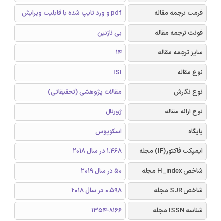
فرمت ترجمه مقاله
pdf و ورد تایپ شده با قابلیت ویرایش
فونت ترجمه مقاله
بی نازنین
سایز ترجمه مقاله
14
نوع مقاله
ISI
نوع نگارش
مقالات پژوهشی (تحقیقاتی)
نوع ارائه مقاله
ژورنال
پایگاه
اسکوپوس
ایمپکت فاکتور(IF) مجله
1.468 در سال 2018
شاخص H_index مجله
50 در سال 2019
شاخص SJR مجله
0.598 در سال 2018
شناسه ISSN مجله
1354-8166