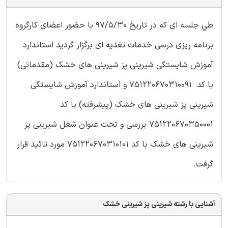
طي جلسه ای كه در تاريخ 97/5/30 با حضور اعضای كارگروه
برنامه ريزی درسی خدمات تغذيه ای برگزار گرديد استاندارد
آموزش شايستگی شیرينی پز شیرينی های خشک (مقدماتی)
با كد 751220670310091 و استاندارد آموزش شايستگی
شیرينی پز شیرينی های خشک (پیشرفته) با كد
751220670350001 بررسی و تحت عنوان شغل شیرينی پز
شیرينی های خشک با كد 751220670310101 مورد تائید قرار
گرفت.
آشنایی با رشته شیرینی پز شیرینی خشک