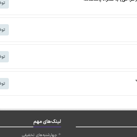
توض
توض
توض
توض
لینک‌های مهم
چهارشنبه‌های تخفیفی