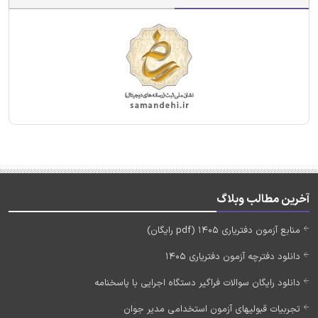
آخرین مطالب وبلاگ
منابع آزمون دفتریاری 1405 (pdf رایگان)
دانلود دفترچه آزمون دفتریاری 1405
دانلود رایگان سوالات فراگیر دستگاه اجرایی با پاسخنامه
تجربیات قبولیهای آزمون استخدامی مدیر جوان