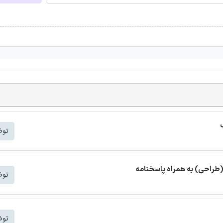
توض
(طراحی) به همراه پاسخنامه
توض
توض