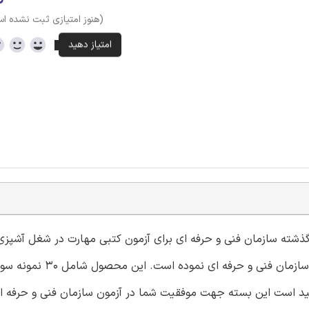
(هنوز امتیازی ثبت نشده ا
 گذشته سازمان فنی و حرفه ای برای آزمون کتبی مهارت در شغل آشپزی 
مایکروویو با کد استاندارد 512020670050031 در سامانه آموزشی سازمان فنی و 
پزی با مایکروویو با فرمت pdf می باشد. امید است این بسته جهت موفقیت شما در آزمون سازمان فنی و 