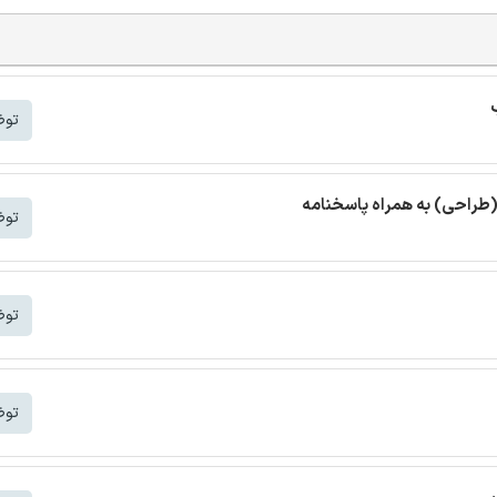
توض
(طراحی) به همراه پاسخنامه
توض
توض
توض