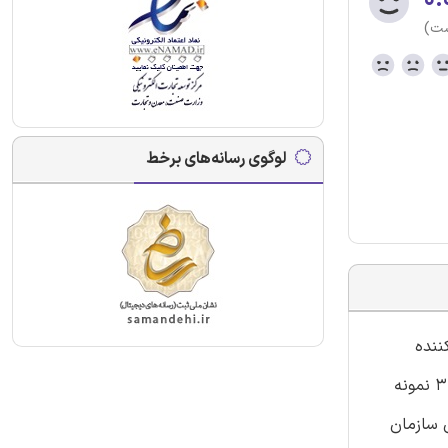
ست)
لوگوی رسانه‌های برخط
ننده
موسیقی الکترونیک با کد استاندارد 352130870050001 در سامانه آموزشی سازمان فنی و حرفه ای نموده است. این محصول شامل 367 نمونه
 در آزمون سازمان